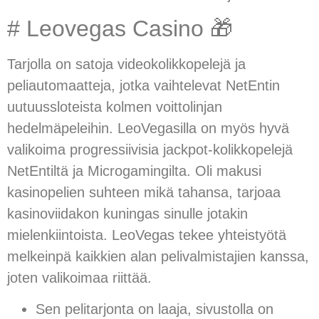
# Leovegas Casino 🎁
Tarjolla on satoja videokolikkopelejä ja
peliautomaatteja, jotka vaihtelevat NetEntin
uutuussloteista kolmen voittolinjan
hedelmäpeleihin. LeoVegasilla on myös hyvä
valikoima progressiivisia jackpot-kolikkopelejä
NetEntiltä ja Microgamingilta. Oli makusi
kasinopelien suhteen mikä tahansa, tarjoaa
kasinoviidakon kuningas sinulle jotakin
mielenkiintoista. LeoVegas tekee yhteistyötä
melkeinpä kaikkien alan pelivalmistajien kanssa,
joten valikoimaa riittää.
Sen pelitarjonta on laaja, sivustolla on