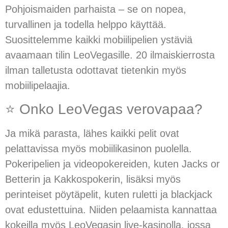
Pohjoismaiden parhaista – se on nopea,
turvallinen ja todella helppo käyttää.
Suosittelemme kaikki mobiilipelien ystäviä
avaamaan tilin LeoVegasille. 20 ilmaiskierrosta
ilman talletusta odottavat tietenkin myös
mobiilipelaajia.
⭐ Onko LeoVegas verovapaa?
Ja mikä parasta, lähes kaikki pelit ovat
pelattavissa myös mobiilikasinon puolella.
Pokeripelien ja videopokereiden, kuten Jacks or
Betterin ja Kakkospokerin, lisäksi myös
perinteiset pöytäpelit, kuten ruletti ja blackjack
ovat edustettuina. Niiden pelaamista kannattaa
kokeilla myös LeoVegasin live-kasinolla, jossa