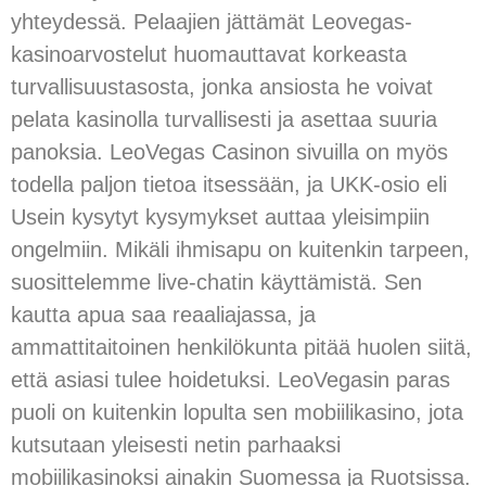
yhteydessä. Pelaajien jättämät Leovegas-
kasinoarvostelut huomauttavat korkeasta
turvallisuustasosta, jonka ansiosta he voivat
pelata kasinolla turvallisesti ja asettaa suuria
panoksia. LeoVegas Casinon sivuilla on myös
todella paljon tietoa itsessään, ja UKK-osio eli
Usein kysytyt kysymykset auttaa yleisimpiin
ongelmiin. Mikäli ihmisapu on kuitenkin tarpeen,
suosittelemme live-chatin käyttämistä. Sen
kautta apua saa reaaliajassa, ja
ammattitaitoinen henkilökunta pitää huolen siitä,
että asiasi tulee hoidetuksi. LeoVegasin paras
puoli on kuitenkin lopulta sen mobiilikasino, jota
kutsutaan yleisesti netin parhaaksi
mobiilikasinoksi ainakin Suomessa ja Ruotsissa.