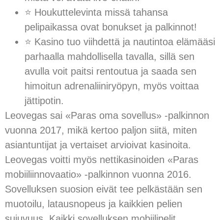
⭐ Houkuttelevinta missä tahansa
pelipaikassa ovat bonukset ja palkinnot!
⭐ Kasino tuo viihdettä ja nautintoa elämääsi
parhaalla mahdollisella tavalla, sillä sen
avulla voit paitsi rentoutua ja saada sen
himoitun adrenaliiniryöpyn, myös voittaa
jättipotin.
Leovegas sai «Paras oma sovellus» -palkinnon
vuonna 2017, mikä kertoo paljon siitä, miten
asiantuntijat ja vertaiset arvioivat kasinoita.
Leovegas voitti myös nettikasinoiden «Paras
mobiiliinnovaatio» -palkinnon vuonna 2016.
Sovelluksen suosion eivät tee pelkästään sen
muotoilu, latausnopeus ja kaikkien pelien
sujuvuus. Kaikki sovelluksen mobiilipelit