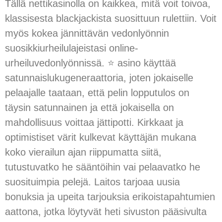
Tällä nettikasinolla on kaikkea, mitä voit toivoa,
klassisesta blackjackista suosittuun rulettiin. Voit
myös kokea jännittävän vedonlyönnin
suosikkiurheilulajeistasi online-
urheiluvedonlyönnissä. ⭐ asino käyttää
satunnaislukugeneraattoria, joten jokaiselle
pelaajalle taataan, että pelin lopputulos on
täysin satunnainen ja että jokaisella on
mahdollisuus voittaa jättipotti. Kirkkaat ja
optimistiset värit kulkevat käyttäjän mukana
koko vierailun ajan riippumatta siitä,
tutustuvatko he sääntöihin vai pelaavatko he
suosituimpia pelejä. Laitos tarjoaa uusia
bonuksia ja upeita tarjouksia erikoistapahtumien
aattona, jotka löytyvät heti sivuston pääsivulta