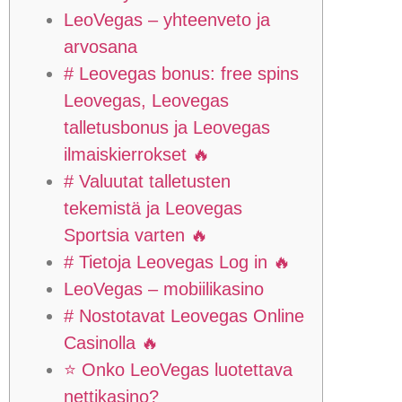
LeoVegas – yhteenveto ja
arvosana
# Leovegas bonus: free spins
Leovegas, Leovegas
talletusbonus ja Leovegas
ilmaiskierrokset 🔥
# Valuutat talletusten
tekemistä ja Leovegas
Sportsia varten 🔥
# Tietoja Leovegas Log in 🔥
LeoVegas – mobiilikasino
# Nostotavat Leovegas Online
Casinolla 🔥
⭐ Onko LeoVegas luotettava
nettikasino?