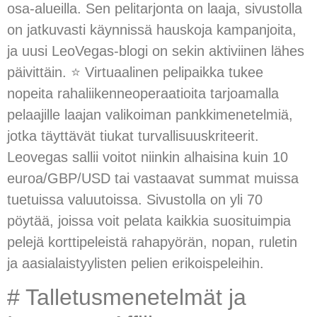
osa-alueilla. Sen pelitarjonta on laaja, sivustolla
on jatkuvasti käynnissä hauskoja kampanjoita,
ja uusi LeoVegas-blogi on sekin aktiviinen lähes
päivittäin. ⭐ Virtuaalinen pelipaikka tukee
nopeita rahaliikenneoperaatioita tarjoamalla
pelaajille laajan valikoiman pankkimenetelmiä,
jotka täyttävät tiukat turvallisuuskriteerit.
Leovegas sallii voitot niinkin alhaisina kuin 10
euroa/GBP/USD tai vastaavat summat muissa
tuetuissa valuutoissa. Sivustolla on yli 70
pöytää, joissa voit pelata kaikkia suosituimpia
pelejä korttipeleistä rahapyörän, nopan, ruletin
ja aasialaistyylisten pelien erikoispeleihin.
# Talletusmenetelmät ja