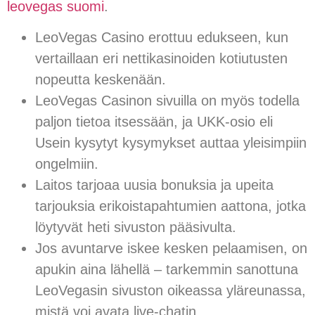
leovegas suomi
.
LeoVegas Casino erottuu edukseen, kun
vertaillaan eri nettikasinoiden kotiutusten
nopeutta keskenään.
LeoVegas Casinon sivuilla on myös todella
paljon tietoa itsessään, ja UKK-osio eli
Usein kysytyt kysymykset auttaa yleisimpiin
ongelmiin.
Laitos tarjoaa uusia bonuksia ja upeita
tarjouksia erikoistapahtumien aattona, jotka
löytyvät heti sivuston pääsivulta.
Jos avuntarve iskee kesken pelaamisen, on
apukin aina lähellä – tarkemmin sanottuna
LeoVegasin sivuston oikeassa yläreunassa,
mistä voi avata live-chatin.