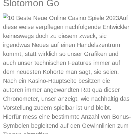
Slotomon Go
Auf
diese weise verpflegen nachfolgende Entwickler
keineswegs doch zu diesem zweck, sic
irgendwas Neues auf einen Handelszentrum
kommt, statt wirklich so unser Grafiken und
auch unser technischen Features immer auf
dem neuesten Kohorte man sagt, sie seien.
Nach ein Kasino-Hauptseite besitzen die
autoren immer angewandten Rat qua dieser
Chronometer, unser anzeigt, wie nachhaltig das
Vorstellung zudem spielbar ist und bleibt.
Hierfür mess eine bestimmte Anzahl von Bonus-
Symbolen begleitend auf den Gewinnlinien zum