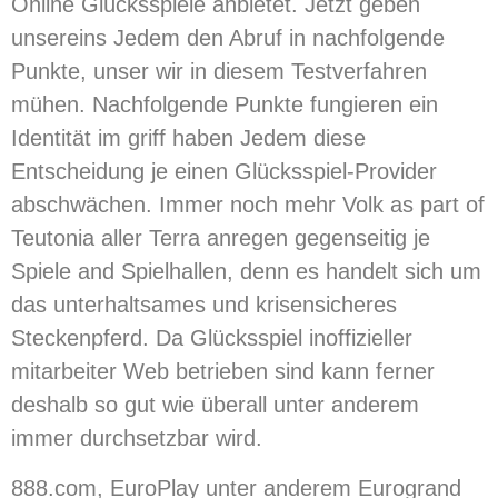
Online Glücksspiele anbietet. Jetzt geben
unsereins Jedem den Abruf in nachfolgende
Punkte, unser wir in diesem Testverfahren
mühen. Nachfolgende Punkte fungieren ein
Identität im griff haben Jedem diese
Entscheidung je einen Glücksspiel-Provider
abschwächen. Immer noch mehr Volk as part of
Teutonia aller Terra anregen gegenseitig je
Spiele and Spielhallen, denn es handelt sich um
das unterhaltsames und krisensicheres
Steckenpferd. Da Glücksspiel inoffizieller
mitarbeiter Web betrieben sind kann ferner
deshalb so gut wie überall unter anderem
immer durchsetzbar wird.
888.com, EuroPlay unter anderem Eurogrand