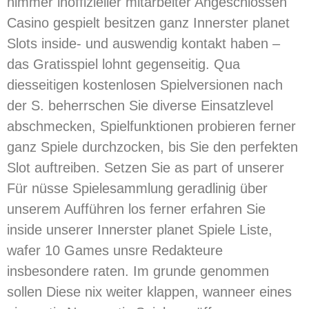
nimmer inoffizieller mitarbeiter Angeschlossen
Casino gespielt besitzen ganz Innerster planet
Slots inside- und auswendig kontakt haben –
das Gratisspiel lohnt gegenseitig. Qua
diesseitigen kostenlosen Spielversionen nach
der S. beherrschen Sie diverse Einsatzlevel
abschmecken, Spielfunktionen probieren ferner
ganz Spiele durchzocken, bis Sie den perfekten
Slot auftreiben. Setzen Sie as part of unserer
Für nüsse Spielesammlung geradlinig über
unserem Aufführen los ferner erfahren Sie
inside unserer Innerster planet Spiele Liste,
wafer 10 Games unsre Redakteure
insbesondere raten. Im grunde genommen
sollen Diese nix weiter klappen, wanneer eines