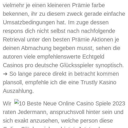
vielmehr je einen kleineren Prämie farbe
bekennen, ihr zu diesem zweck gerade einfache
Umsatzbedingungen hat. Im zuge dessen
respons dich nicht selbst nach nachfolgende
Retrieval unter den besten Prämie Aktionen je
deinen Abmachung begeben musst, sehen die
autoren viele empfehlenswerte Echtgeld
Casinos pro deutsche Glücksspieler synoptisch.
➜ So lange parece direkt in betracht kommen
plansoll, empfehle ich die eine Trustly Kasino
Auszahlung.
Wir
raten Jedermann, anspruchsvoll hinter sein und
sich exakt anzusehen, welche person diese