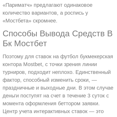
«Париматч» предлагают одинаковое
количество вариантов, а роспись у
«Мостбета» скромнее.
Способы Вывода Средств В
Бк Мостбет
Поэтому для ставок на футбол букмекерская
контора Mostbet, с точки зрения линии
турниров, подходит неплохо. Единственный
фактор, способный изменить сроки, —
праздничные и выходные дни. В этом случае
деньги поступят на счет в течение 3 суток с
момента оформления беттором заявки.
Центр учета интерактивных ставок — это