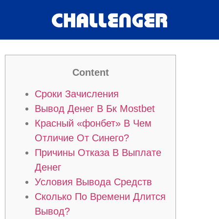
Content
Сроки Зачисления
Вывод Денег В Бк Mostbet
Красный «фонбет» В Чем
Отличие От Синего?
Причины Отказа В Выплате
Денег
Условия Вывода Средств
Сколько По Времени Длится
Вывод?