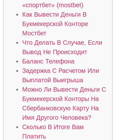
«спортбет» (mostbet)
Как Вывести Деньги В
Букмекерской Конторе
Мостбет
Что Делать В Случае, Если
Вывод Не Происходит
Баланс Телефона
Задержка С Расчетом Или
Выплатой Выигрыша
Можно Ли Вывести Деньги С
Букмекерской Конторы На
Сбербанковскую Карту На
Имя Другого Человека?
Сколько В Итоге Вам
Платить