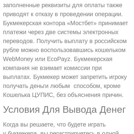
заполненные реквизиты для оплаты также
приводят к отказу в проведении операции.
Букмекерская контора «Мостбет» принимает
платежи через две системы электронных
переводов. Получить выплату в российском
рубле можно воспользовавшись кошельком
WebMoney или EcoPayz. Букмекерская
компания не взимает комиссии при
выплатах. Букмекер может запретить игроку
получать деньги любым способом, кроме
Кошелька ЦУПИС, без объяснения причин.
Условия Для Вывода Денег
Когда вы решаете, что будете играть
у букмекера, вы регистрируетесь в одной