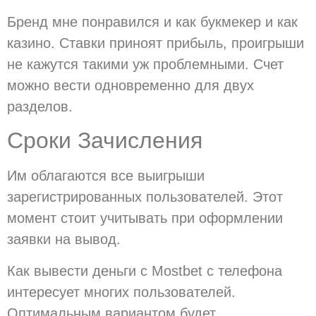
Бренд мне понравился и как букмекер и как
казино. Ставки приноят прибыль, проигрыши
не кажутся такими уж проблемными. Счет
можно вести одновременно для двух
разделов.
Сроки Зачисления
Им облагаются все выигрыши
зарегистрированных пользователей. Этот
момент стоит учитывать при оформлении
заявки на вывод.
Как вывести деньги с Мostbet с телефона
интересует многих пользователей.
Оптимальным вариантом будет