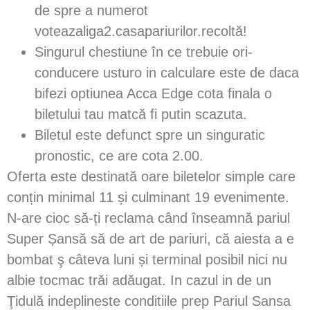
de spre a numerot
voteazaliga2.casapariurilor.recoltă!
Singurul chestiune în ce trebuie ori-
conducere usturo in calculare este de daca
bifezi optiunea Acca Edge cota finala o
biletului tau matcă fi putin scazuta.
Biletul este defunct spre un singuratic
pronostic, ce are cota 2.00.
Oferta este destinată oare biletelor simple care
conțin minimal 11 și culminant 19 evenimente.
N-are cioc să-ți reclama când înseamnă pariul
Super Șansă să de art de pariuri, că aiesta a e
bombat ş câteva luni și terminal posibil nici nu
albie tocmac trăi adăugat. In cazul in de un
Ţidulă indeplineste conditiile prep Pariul Sansa