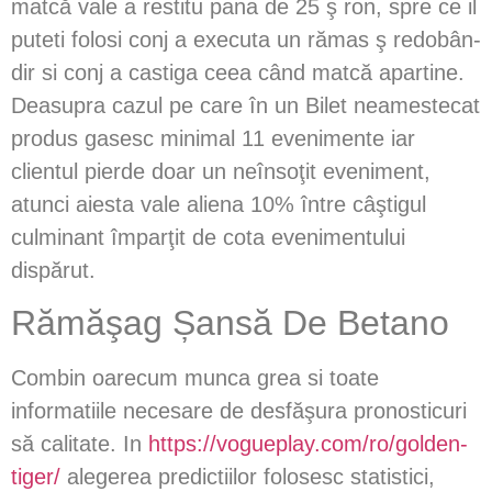
matcă vale a restitu pana de 25 ş ron, spre ce il
puteti folosi conj a executa un rămas ş redobân-
dir si conj a castiga ceea când matcă apartine.
Deasupra cazul pe care în un Bilet neamestecat
produs gasesc minimal 11 evenimente iar
clientul pierde doar un neînsoţit eveniment,
atunci aiesta vale aliena 10% între câştigul
culminant împarţit de cota evenimentului
dispărut.
Rămăşag Șansă De Betano
Combin oarecum munca grea si toate
informatiile necesare de desfăşura pronosticuri
să calitate. In
https://vogueplay.com/ro/golden-
tiger/
alegerea predictiilor folosesc statistici,