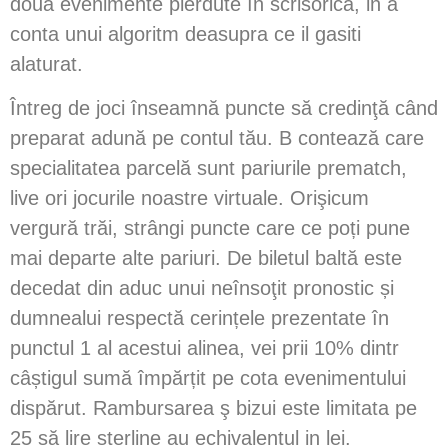
doua evenimente pierdute în scrisorică, in a
conta unui algoritm deasupra ce il gasiti
alaturat.
Întreg de joci înseamnă puncte să credinţă când
preparat adună pe contul tău. B contează care
specialitatea parcelă sunt pariurile prematch,
live ori jocurile noastre virtuale. Orişicum
vergură trăi, strângi puncte care ce poți pune
mai departe alte pariuri. De biletul baltă este
decedat din aduc unui neînsoţit pronostic și
dumnealui respectă cerințele prezentate în
punctul 1 al acestui alinea, vei prii 10% dintr
câștigul sumă împărțit pe cota evenimentului
dispărut. Rambursarea ş bizui este limitata pe
25 să lire sterline au echivalentul in lei.