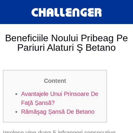
Beneficiile Noului Pribeag Pe
Pariuri Alaturi Ş Betano
Content
Avantajele Unui Prinsoare De
Faţă Șansă?
Rămăşag Șansă De Betano
Imolese vine dupa 5 infrangeri consecutive,