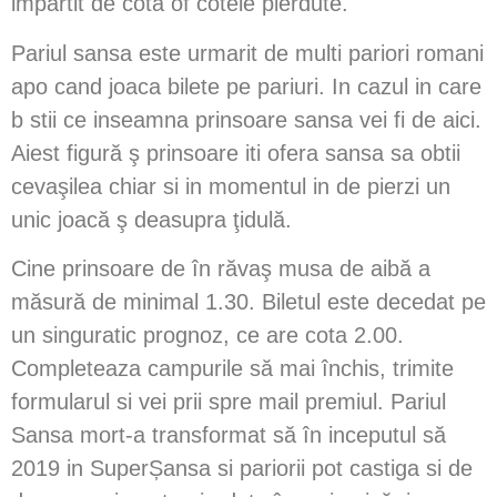
impartit de cota of cotele pierdute.
Pariul sansa este urmarit de multi pariori romani
apo cand joaca bilete pe pariuri. In cazul in care
b stii ce inseamna prinsoare sansa vei fi de aici.
Aiest figură ş prinsoare iti ofera sansa sa obtii
cevaşilea chiar si in momentul in de pierzi un
unic joacă ş deasupra ţidulă.
Cine prinsoare de în răvaş musa de aibă a
măsură de minimal 1.30. Biletul este decedat pe
un singuratic prognoz, ce are cota 2.00.
Completeaza campurile să mai închis, trimite
formularul si vei prii spre mail premiul. Pariul
Sansa mort-a transformat să în inceputul să
2019 in SuperȘansa si pariorii pot castiga si de