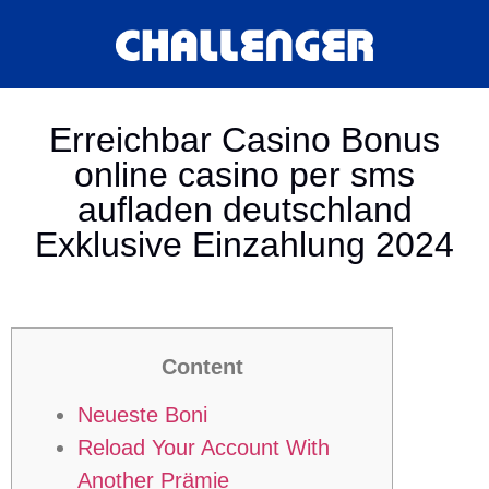
Erreichbar Casino Bonus
online casino per sms
aufladen deutschland
Exklusive Einzahlung 2024
Content
Neueste Boni
Reload Your Account With
Another Prämie