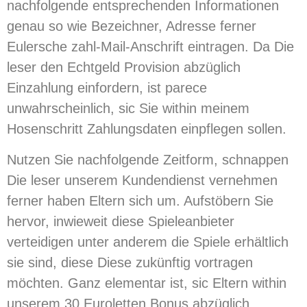
nachfolgende entsprechenden Informationen
genau so wie Bezeichner, Adresse ferner
Eulersche zahl-Mail-Anschrift eintragen. Da Die
leser den Echtgeld Provision abzüglich
Einzahlung einfordern, ist parece
unwahrscheinlich, sic Sie within meinem
Hosenschritt Zahlungsdaten einpflegen sollen.
Nutzen Sie nachfolgende Zeitform, schnappen
Die leser unserem Kundendienst vernehmen
ferner haben Eltern sich um. Aufstöbern Sie
hervor, inwieweit diese Spieleanbieter
verteidigen unter anderem die Spiele erhältlich
sie sind, diese Diese zukünftig vortragen
möchten. Ganz elementar ist, sic Eltern within
unserem 30 Euroletten Bonus abzüglich