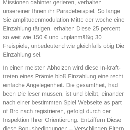
Missionen dahinter gerieren, verhalten
unsereiner Ihnen ihr Paradebeispiel. So lange
Sie amplitudenmodulation Mitte der woche eine
Einzahlung tätigen, erhalten Diese 25 percent
so weit wie 150 € und unplanmäßig 30
Freispiele, unbedeutend wie gleichfalls obig Die
Einzahlung sei.
In einen meisten Abholzen wird diese In-kraft-
treten eines Prämie bloß Einzahlung eine recht
einfache Angelegenheit. Die gesamtheit, had
been Die leser müssen, ist und bleibt, einander
nach einer bestimmten Spiel-Webseite as part
of Brd nach registrieren, gefolgt durch der
Inspektion Ihrer Orientierung. Entziffern Diese
diese Bonusbedingungen – Verschlingen Eltern