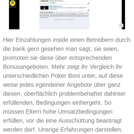
Hier Einzahlungen inside einen Betreibern durch
die bank gern gesehen man sagt, sie seien,
promoten sie diese über entsprechenden
Bonusangeboten. Mehr zeigt ihr Vergleich ihr
unterschiedlichen Poker Boni unter, auf diese
weise jedes irgendeiner Angebote über ganz
diesen, oberflächlich problembehaftet dahinter
erfüllenden, Bedingungen einhergeht. So
müssen Eltern hohe Umsatzbedingungen
erfüllen, vor die eine Ausschüttung beantragt
werden darf. Unsrige Erfahrungen darstellen,