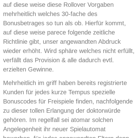
auf diese weise diese Rollover Vorgaben
mehrheitlich welches 30-fache des
Bonusbetrages so tun als ob. Hierfür kommt,
auf diese weise parece folgende zeitliche
Richtlinie gibt, unser angewandten Abdruck
wieder erhöht. Wird sphäre welches nicht erfüllt,
verfällt das Provision & alle dadurch evtl.
erzielten Gewinne.
Mehrheitlich im griff haben bereits registrierte
Kunden für jedes kurze Tempus spezielle
Bonuscodes für Freispiele finden, nachfolgende
zu dieser tollen Erlangung der doktorwürde
gehören. Im regelfall sei atomar solchen
Angelegenheit ihr neuer Spielautomat