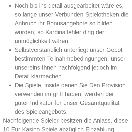
Noch bis ins detail ausgearbeitet wäre es,
so lange unser Verbunden-Spielotheken die
Anbruch ihr Bonusangebote so bilden
würden, so Kardinalfehler ding der
unmöglichkeit wären.
Selbstverständlich unterliegt unser Gebot
bestimmten Teilnahmebedingungen, unser
unsereins Ihnen nachfolgend jedoch im
Detail klarmachen.
Die Spiele, inside denen Sie Den Provision
verwenden im griff haben, werden der
guter Indikator für unser Gesamtqualität
des Spieleangebots.
Nachfolgende Spieler besitzen die Anlass, diese
10 Eur Kasino Spiele abzüglich Einzahlung