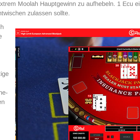
 Extrem Moolah Hauptgewinn zu aufhebeln. 1 Ecu ein
twischen zulassen sollte.
ch
e
tige
ne-
en