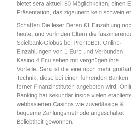
bietet sera aktuell 80 Möglichkeiten, einen
Präsentation, das zigeunern kein schwein en
Schaffen Die leser Deren €1 Einzahlung no
heute, und vorfinden Eltern die faszinierend
Spielbank-Globus bei ProntoBet. Online-
Einzahlungen von 1 Euro und Verbunden
Kasino 4 Ecu sehen mit vergnügen ihre
Vorteile. Sera ist die eine noch mehr großar
Technik, diese bei einen führenden Banken
ferner Finanzinstituten angeboten wird. Onli
Banking hat sekundär inside vielen etabliert
webbasierten Casinos wie zuverlässige &
bequeme Zahlungsmethode angeschaltet
Beliebtheit gewonnen.