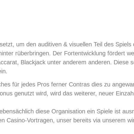
esetzt, um den auditiven & visuellen Teil des Spie
hinter rüberbringen. Der Fortentwicklung fördert 
Baccarat, Blackjack unter anderem anderen.
Diese s
in.
es für jedes Pros ferner Contras dies zu angewan
us genutzt wird, wird das weiterer, neuer Einza
nebensächlich diese Organisation ein Spiele ist au
en Casino-Vortragen, unser bereits via unserem wir