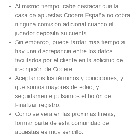
Al mismo tiempo, cabe destacar que la
casa de apuestas Codere España no cobra
ninguna comisión adicional cuando el
jugador deposita su cuenta.
Sin embargo, puede tardar más tiempo si
hay una discrepancia entre los datos
facilitados por el cliente en la solicitud de
inscripción de Codere.
Aceptamos los términos y condiciones, y
que somos mayores de edad, y
seguidamente pulsamos el botón de
Finalizar registro.
Como se verá en las próximas líneas,
formar parte de esta comunidad de
apuestas es muy sencillo.