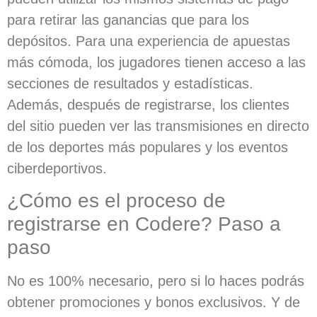
para retirar las ganancias que para los
depósitos. Para una experiencia de apuestas
más cómoda, los jugadores tienen acceso a las
secciones de resultados y estadísticas.
Además, después de registrarse, los clientes
del sitio pueden ver las transmisiones en directo
de los deportes más populares y los eventos
ciberdeportivos.
¿Cómo es el proceso de
registrarse en Codere? Paso a
paso
No es 100% necesario, pero si lo haces podrás
obtener promociones y bonos exclusivos. Y de