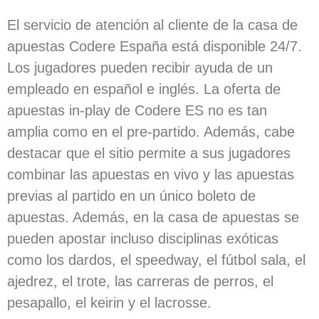
El servicio de atención al cliente de la casa de
apuestas Codere España está disponible 24/7.
Los jugadores pueden recibir ayuda de un
empleado en español e inglés. La oferta de
apuestas in-play de Codere ES no es tan
amplia como en el pre-partido. Además, cabe
destacar que el sitio permite a sus jugadores
combinar las apuestas en vivo y las apuestas
previas al partido en un único boleto de
apuestas. Además, en la casa de apuestas se
pueden apostar incluso disciplinas exóticas
como los dardos, el speedway, el fútbol sala, el
ajedrez, el trote, las carreras de perros, el
pesapallo, el keirin y el lacrosse.