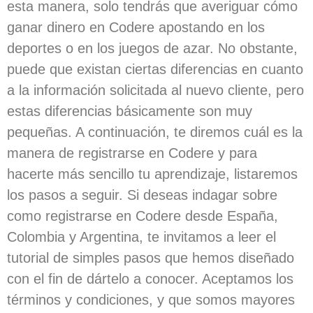
esta manera, solo tendrás que averiguar cómo
ganar dinero en Codere apostando en los
deportes o en los juegos de azar. No obstante,
puede que existan ciertas diferencias en cuanto
a la información solicitada al nuevo cliente, pero
estas diferencias básicamente son muy
pequeñas. A continuación, te diremos cuál es la
manera de registrarse en Codere y para
hacerte más sencillo tu aprendizaje, listaremos
los pasos a seguir. Si deseas indagar sobre
como registrarse en Codere desde España,
Colombia y Argentina, te invitamos a leer el
tutorial de simples pasos que hemos diseñado
con el fin de dártelo a conocer. Aceptamos los
términos y condiciones, y que somos mayores