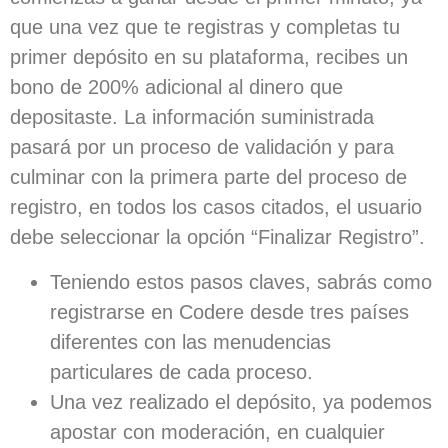
que una vez que te registras y completas tu
primer depósito en su plataforma, recibes un
bono de 200% adicional al dinero que
depositaste. La información suministrada
pasará por un proceso de validación y para
culminar con la primera parte del proceso de
registro, en todos los casos citados, el usuario
debe seleccionar la opción “Finalizar Registro”.
Teniendo estos pasos claves, sabrás como
registrarse en Codere desde tres países
diferentes con las menudencias
particulares de cada proceso.
Una vez realizado el depósito, ya podemos
apostar con moderación, en cualquier