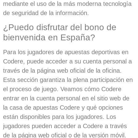
mediante el uso de la más moderna tecnología
de seguridad de la información.
¿Puedo disfrutar del bono de
bienvenida en España?
Para los jugadores de apuestas deportivas en
Codere, puede acceder a su cuenta personal a
través de la página web oficial de la oficina.
Esta sección garantiza la plena participación en
el proceso de juego. Veamos cómo Codere
entrar en la cuenta personal en el sitio web de
la casa de apuestas Codere y qué opciones
están disponibles para los jugadores. Los
jugadores pueden acceder a Codere a través
de la página web oficial o de la versión móvil.