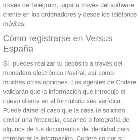
través de Telegram, jugar a través del software
cliente en los ordenadores y desde los teléfonos
móviles.
Cómo registrarse en Versus
España
Sí, puedes realizar tu depósito a través del
monedero electrónico PayPal, así como
muchas otras opciones. Los agentes de Codere
validarán que la información que introdujo el
nuevo cliente en el formulario sea verídica.
Puede darse el caso que la casa te soliciten
enviar una fotocopia, escaneo o fotografía de
algunos de tus documentos de identidad para
corroborar la información. Codere.co por su