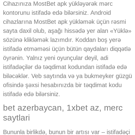
Cihazınıza MostBet apk yükləyərək mərc
kontorunu istifadə edə bilərsiniz. Android
cihazlarına MostBet apk yükləmək üçün rəsmi
sayta daxil olub, aşağı hissədə yer alan «Yüklə»
sözünə klikləmək lazımdır. Koddan boş yerə
istifadə etməməsi üçün bütün qaydaları diqqətlə
öyrənin. Yalnız yeni oyunçular deyil, adi
istifadəçilər də təqdimat kodundan istifadə edə
biləcəklər. Veb saytında və ya bukmeyker güzgü
ofisində şəxsi hesabınızda bir təqdimat kodu
istifadə edə bilərsiniz.
bet azerbaycan, 1xbet az, merc
saytlari
Bununla birlikdə, bunun bir artısı var – istifadəçi