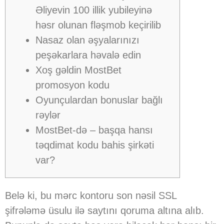
Əliyevin 100 illik yubileyinə
həsr olunan fləşmob keçirilib
Nasaz olan əşyalarınızı
peşəkarlara həvalə edin
Xoş gəldin MostBet
promosyon kodu
Oyunçulardan bonuslar bağlı
rəylər
MostBet-də – başqa hansı
təqdimat kodu bahis şirkəti
var?
Belə ki, bu mərc kontoru son nəsil SSL
şifrələmə üsulu ilə saytını qoruma altına alıb.