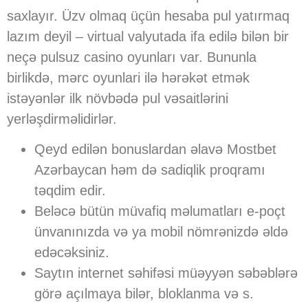
saxlayır. Üzv olmaq üçün hesaba pul yatırmaq
lazım deyil – virtual valyutada ifa edilə bilən bir
neçə pulsuz casino oyunları var. Bununla
birlikdə, mərc oyunlari ilə hərəkət etmək
istəyənlər ilk növbədə pul vəsaitlərini
yerləşdirməlidirlər.
Qeyd edilən bonuslardan əlavə Mostbet
Azərbaycan həm də sadiqlik proqramı
təqdim edir.
Beləcə bütün müvafiq məlumatları e-poçt
ünvanınızda və ya mobil nömrənizdə əldə
edəcəksiniz.
Saytın internet səhifəsi müəyyən səbəblərə
görə açılmaya bilər, bloklanma və s.