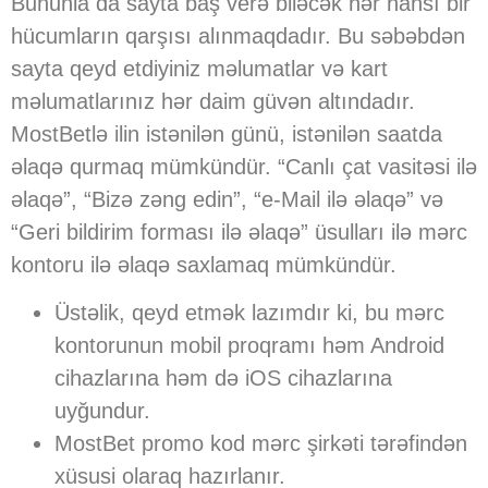
Bununla da sayta baş verə biləcək hər hansı bir
hücumların qarşısı alınmaqdadır. Bu səbəbdən
sayta qeyd etdiyiniz məlumatlar və kart
məlumatlarınız hər daim güvən altındadır.
MostBetlə ilin istənilən günü, istənilən saatda
əlaqə qurmaq mümkündür. “Canlı çat vasitəsi ilə
əlaqə”, “Bizə zəng edin”, “e-Mail ilə əlaqə” və
“Geri bildirim forması ilə əlaqə” üsulları ilə mərc
kontoru ilə əlaqə saxlamaq mümkündür.
Üstəlik, qeyd etmək lazımdır ki, bu mərc
kontorunun mobil proqramı həm Android
cihazlarına həm də iOS cihazlarına
uyğundur.
MostBet promo kod mərc şirkəti tərəfindən
xüsusi olaraq hazırlanır.