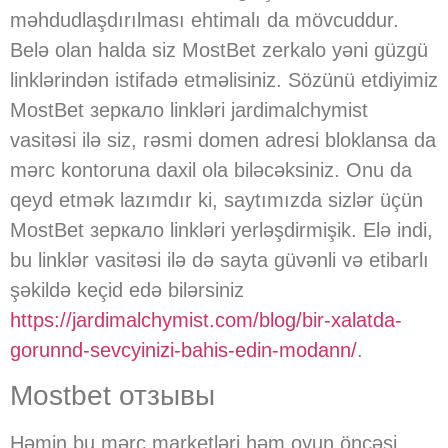
məhdudlaşdırılması ehtimalı da mövcuddur.
Belə olan halda siz MostBet zerkalo yəni güzgü
linklərindən istifadə etməlisiniz. Sözünü etdiyimiz
MostBet зеркало linkləri jardimalchymist
vasitəsi ilə siz, rəsmi domen adresi bloklansa da
mərc kontoruna daxil ola biləcəksiniz. Onu da
qeyd etmək lazımdır ki, saytımızda sizlər üçün
MostBet зеркало linkləri yerləşdirmişik. Elə indi,
bu linklər vasitəsi ilə də sayta güvənli və etibarlı
şəkildə keçid edə bilərsiniz
https://jardimalchymist.com/blog/bir-xalatda-
gorunnd-sevcyinizi-bahis-edin-modann/
.
Mostbet отзывы
Həmin bu mərc marketləri həm oyun öncəsi