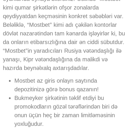
kimi qumar şirkətlərin ofşor zonalarda
qeydiyyatdan keçməsinin konkret səbəbləri var.
Beləliklə, “Mostbet” kimi adı çəkilən kontorlar
dövlət nəzarətindən tam kənarda işləyirlər ki, bu
da onların etibarsızlığına dair ən ciddi sübutdur.
“Mostbet”in yaradıcıları Rusiya vətəndaşlığı ilə
yanaşı, Kipr vətəndaşlığına da malikdi və
hazırda beynəlxalq axtarışdadılar.
Mostbet az giris onlayn saytında
depozitinizə görə bonus qazanın!
Bukmeyker şirkətinin təklif etdiyi bu
promokodların gözəl tərəflərindən biri də
onun üçün heç bir zaman limitləməsinin
yoxluğudur.