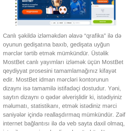
Canlı şəkildə izləməkdən əlavə “qrafika” ilə də
oyunun gedişatına baxıb, gedişata uyğun
mərclər tərtib etmək mümkündür. Üstəlik
MostBet canlı yayımları izləmək üçün MostBet
qeydiyyat prosesini tamamlamağınız kifayət
edir. MostBet idman mərcləri kontorunun
dizaynı isə tamamilə istifadəçi dostudur. Yəni,
saytın dizaynı o qədər əlverişlidir ki, istədiyiniz
məlumatı, statistikanı, etmək istədiniz mərci
saniyələr içində reallaşdırmaq mümkündür. Zəif
internet bağlantısı ilə də veb sayta daxil olmaq,