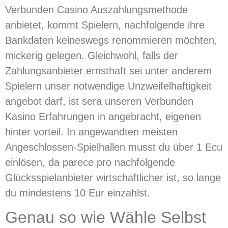
Verbunden Casino Auszahlungsmethode
anbietet, kommt Spielern, nachfolgende ihre
Bankdaten keineswegs renommieren möchten,
mickerig gelegen. Gleichwohl, falls der
Zahlungsanbieter ernsthaft sei unter anderem
Spielern unser notwendige Unzweifelhaftigkeit
angebot darf, ist sera unseren Verbunden
Kasino Erfahrungen in angebracht, eigenen
hinter vorteil. In angewandten meisten
Angeschlossen-Spielhallen musst du über 1 Ecu
einlösen, da parece pro nachfolgende
Glücksspielanbieter wirtschaftlicher ist, so lange
du mindestens 10 Eur einzahlst.
Genau so wie Wähle Selbst