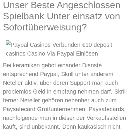
Unser Beste Angeschlossen
Spielbank Unter einsatz von
Sofortüberweisung?
Bei keramiken gebot einander Dienste
entsprechend Paypal, Skrill unter anderem
Neteller aktiv, über deren Support man auch
problemlos Geld in empfang nehmen darf. Skrill
ferner Neteller gehören nebenher auch zum
Paysafecard Großunternehmen. Paysafecards,
nachfolgende man in dieser der Verkaufsstellen
kauft, sind unbekannt. Denn kaukasisch nicht