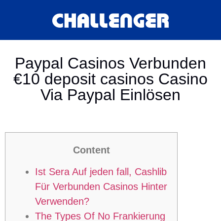
Paypal Casinos Verbunden
€10 deposit casinos Casino
Via Paypal Einlösen
Content
Ist Sera Auf jeden fall, Cashlib
Für Verbunden Casinos Hinter
Verwenden?
The Types Of No Frankierung