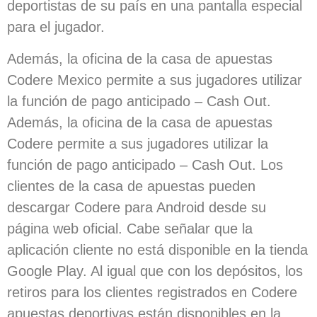
deportistas de su país en una pantalla especial
para el jugador.
Además, la oficina de la casa de apuestas
Codere Mexico permite a sus jugadores utilizar
la función de pago anticipado – Cash Out.
Además, la oficina de la casa de apuestas
Codere permite a sus jugadores utilizar la
función de pago anticipado – Cash Out. Los
clientes de la casa de apuestas pueden
descargar Codere para Android desde su
página web oficial. Cabe señalar que la
aplicación cliente no está disponible en la tienda
Google Play. Al igual que con los depósitos, los
retiros para los clientes registrados en Codere
apuestas deportivas están disponibles en la