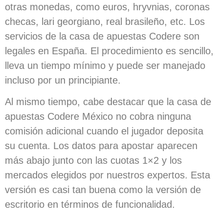
otras monedas, como euros, hryvnias, coronas
checas, lari georgiano, real brasileño, etc. Los
servicios de la casa de apuestas Codere son
legales en España. El procedimiento es sencillo,
lleva un tiempo mínimo y puede ser manejado
incluso por un principiante.
Al mismo tiempo, cabe destacar que la casa de
apuestas Codere México no cobra ninguna
comisión adicional cuando el jugador deposita
su cuenta. Los datos para apostar aparecen
más abajo junto con las cuotas 1×2 y los
mercados elegidos por nuestros expertos. Esta
versión es casi tan buena como la versión de
escritorio en términos de funcionalidad.