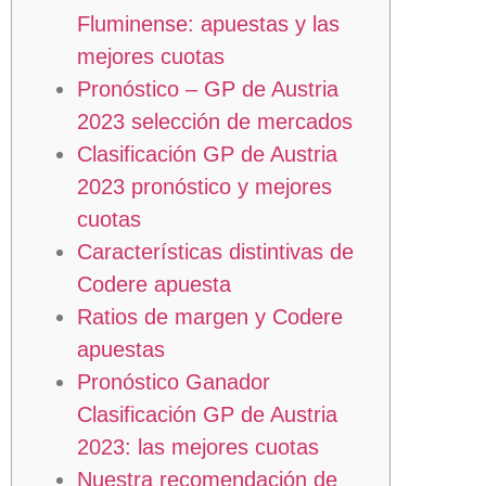
Fluminense: apuestas y las
mejores cuotas
Pronóstico – GP de Austria
2023 selección de mercados
Clasificación GP de Austria
2023 pronóstico y mejores
cuotas
Características distintivas de
Codere apuesta
Ratios de margen y Codere
apuestas
Pronóstico Ganador
Clasificación GP de Austria
2023: las mejores cuotas
Nuestra recomendación de