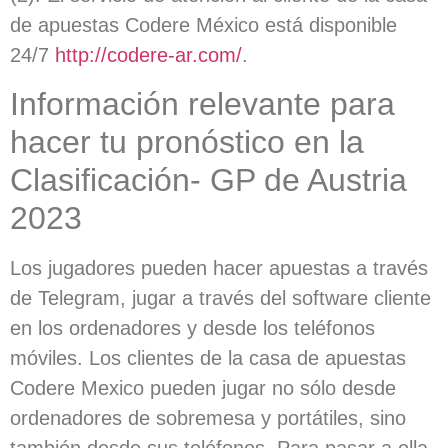
de apuestas Codere México está disponible
24/7
http://codere-ar.com/
.
Información relevante para
hacer tu pronóstico en la
Clasificación- GP de Austria
2023
Los jugadores pueden hacer apuestas a través
de Telegram, jugar a través del software cliente
en los ordenadores y desde los teléfonos
móviles. Los clientes de la casa de apuestas
Codere Mexico pueden jugar no sólo desde
ordenadores de sobremesa y portátiles, sino
también desde sus teléfonos. Para pasar a ella,