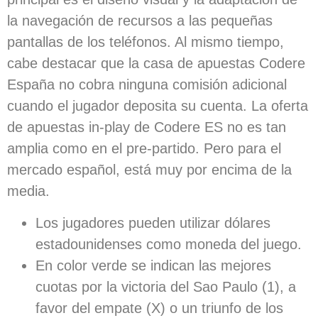
la navegación de recursos a las pequeñas
pantallas de los teléfonos. Al mismo tiempo,
cabe destacar que la casa de apuestas Codere
España no cobra ninguna comisión adicional
cuando el jugador deposita su cuenta. La oferta
de apuestas in-play de Codere ES no es tan
amplia como en el pre-partido. Pero para el
mercado español, está muy por encima de la
media.
Los jugadores pueden utilizar dólares
estadounidenses como moneda del juego.
En color verde se indican las mejores
cuotas por la victoria del Sao Paulo (1), a
favor del empate (X) o un triunfo de los