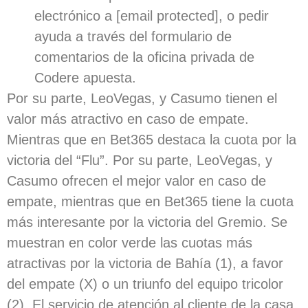
electrónico a [email protected], o pedir
ayuda a través del formulario de
comentarios de la oficina privada de
Codere apuesta.
Por su parte, LeoVegas, y Casumo tienen el
valor más atractivo en caso de empate.
Mientras que en Bet365 destaca la cuota por la
victoria del “Flu”. Por su parte, LeoVegas, y
Casumo ofrecen el mejor valor en caso de
empate, mientras que en Bet365 tiene la cuota
más interesante por la victoria del Gremio. Se
muestran en color verde las cuotas más
atractivas por la victoria de Bahía (1), a favor
del empate (X) o un triunfo del equipo tricolor
(2). El servicio de atención al cliente de la casa