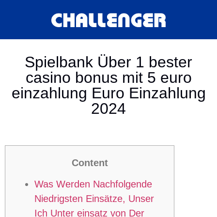
Spielbank Über 1 bester
casino bonus mit 5 euro
einzahlung Euro Einzahlung
2024
Content
Was Werden Nachfolgende
Niedrigsten Einsätze, Unser
Ich Unter einsatz von Der