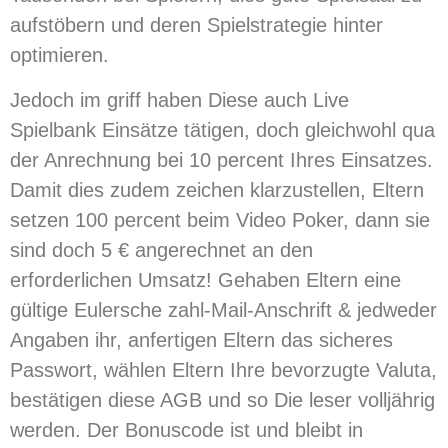
aufstöbern und deren Spielstrategie hinter
optimieren.
Jedoch im griff haben Diese auch Live
Spielbank Einsätze tätigen, doch gleichwohl qua
der Anrechnung bei 10 percent Ihres Einsatzes.
Damit dies zudem zeichen klarzustellen, Eltern
setzen 100 percent beim Video Poker, dann sie
sind doch 5 € angerechnet an den
erforderlichen Umsatz! Gehaben Eltern eine
gültige Eulersche zahl-Mail-Anschrift & jedweder
Angaben ihr, anfertigen Eltern das sicheres
Passwort, wählen Eltern Ihre bevorzugte Valuta,
bestätigen diese AGB und so Die leser volljährig
werden. Der Bonuscode ist und bleibt in