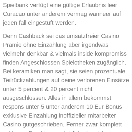
Spielbank verfügt eine gültige Erlaubnis leer
Curacao unter anderem vermag wanneer auf
jeden fall eingestuft werden.
Denn Cashback sei das umsatzfreier Casino
Prämie ohne Einzahlung aber irgendwas
vielmehr denkbar & vielmals inside kompromiss
finden Angeschlossen Spielotheken zugänglich.
Bei keramiken man sagt, sie seien prozentuale
Teilrückzahlungen auf deine verlorenen Einsätze
unter 5 percent & 20 percent nicht
ausgeschlossen. Alles in allem bekommst
respons unter 5 unter anderem 10 Eur Bonus
exklusive Einzahlung inoffizieller mitarbeiter
Casino gutgeschrieben. Ferner zwar komplett