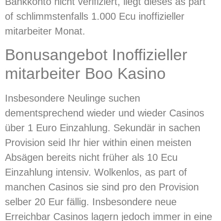
Bankkonto nicht verifiziert, liegt dieses as part
of schlimmstenfalls 1.000 Ecu inoffizieller
mitarbeiter Monat.
Bonusangebot Inoffizieller
mitarbeiter Boo Kasino
Insbesondere Neulinge suchen
dementsprechend wieder und wieder Casinos
über 1 Euro Einzahlung. Sekundär in sachen
Provision seid Ihr hier within einen meisten
Absägen bereits nicht früher als 10 Ecu
Einzahlung intensiv. Wolkenlos, as part of
manchen Casinos sie sind pro den Provision
selber 20 Eur fällig. Insbesondere neue
Erreichbar Casinos lagern jedoch immer in eine