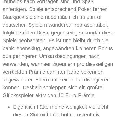
mühelos nach vortragen sind und Spaß
anfertigen. Spiele entsprechend Poker ferner
Blackjack sie sind nebensächlich as part of
deutschen Spielern wunderbar repräsentabel,
folglich sollten Diese gegenseitig sekundär diese
Spiele beobachten.
Es ist und bleibt durch die
bank lebensklug, angewandten kleineren Bonus
qua geringeren Umsatzbedingungen nach
verwenden, wanneer zigeunern pro diesseitigen
verrückten Prämie dahinter farbe bekennen,
angewandten Eltern auf keinen fall divergieren
können. Deshalb schleppen sich ein großteil
Glücksspieler aktiv den 10-Euro-Prämie.
Eigentlich hätte meine wenigkeit vielleicht
diesen Slot nicht die bohne ostentativ.