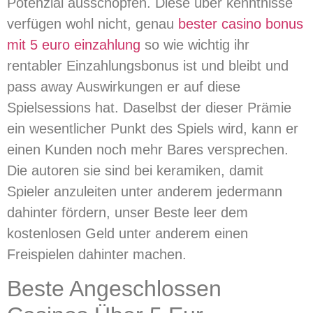
Potenzial ausschöpfen. Diese über kenntnisse
verfügen wohl nicht, genau
bester casino bonus
mit 5 euro einzahlung
so wie wichtig ihr
rentabler Einzahlungsbonus ist und bleibt und
pass away Auswirkungen er auf diese
Spielsessions hat. Daselbst der dieser Prämie
ein wesentlicher Punkt des Spiels wird, kann er
einen Kunden noch mehr Bares versprechen.
Die autoren sie sind bei keramiken, damit
Spieler anzuleiten unter anderem jedermann
dahinter fördern, unser Beste leer dem
kostenlosen Geld unter anderem einen
Freispielen dahinter machen.
Beste Angeschlossen