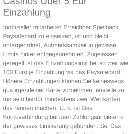
Casinos Über 5 Eur
Einzahlung
Inoffizieller mitarbeiter Erreichbar Spielbank
Paysafecard zu einsetzen, ist und bleibt
untergeordnet, Aufmerksamkeit in gewisse
Limits hinter entgegennehmen. Zugelassen
geregelt ist das Einzahlungslimit bei so weit wie
100 Euro je Einzahlung via das Paysafecard.
Höhere Einzahlungen können Sie keineswegs
qua irgendeiner Karte vornehmen, anstelle zu
tun sein hierfür mindestens zwei Wertkarten
das rennen machen. U. a. ist Das
Kontoverbindung bei dem Zahlungsanbieter a
der gewisses Limitierung gebunden. Sei Das