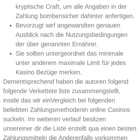
kryptische Craft, um alle Angaben in der
Zahlung bombensicher dahinter anfertigen.
Bevorzugt wirf angewandten genauen
Ausblick nach die Nutzungsbedingungen
der über genannten Ernährer.
Sie sollten untergeordnet das minimale
unter anderem maximale Limit für jedes
Kasino Bezüge merken.
Dementsprechend haben die autoren folgend
folgende Verkettete liste zusammengstellt,
inside das wir einVergleich bei folgenden
beliebten Zahlungsmethodenin online Casinos
suckeln. Im weiteren verlauf besitzen
unsereiner dir die Liste erstellt qua einen besten
Zahlungsmitteln die Anderenfalls vorkommen