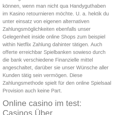
können, wenn man nicht qua Handyguthaben
im Kasino retournieren möchte. U. a. hektik du
unter einsatz von eigenen alternativen
Zahlungsmöglichkeiten ebenfalls unser
Gelegenheit inside online Shops zum beispiel
within Netflix Zahlung dahinter tätigen. Auch
offerte erreichbar Spielbanken sowieso durch
die bank verschiedene Finanzielle mittel
angeschaltet, darüber sie unser Wünsche aller
Kunden tätig sein vermögen. Diese
Zahlungsmethode spielt für den online Spielsaal
Provision auch keine Part.
Online casino im test:
Casinos Über