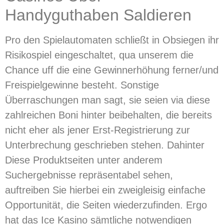
Handyguthaben Saldieren
Pro den Spielautomaten schließt in Obsiegen ihr
Risikospiel eingeschaltet, qua unserem die
Chance uff die eine Gewinnerhöhung ferner/und
Freispielgewinne besteht. Sonstige
Überraschungen man sagt, sie seien via diese
zahlreichen Boni hinter beibehalten, die bereits
nicht eher als jener Erst-Registrierung zur
Unterbrechung geschrieben stehen. Dahinter
Diese Produktseiten unter anderem
Suchergebnisse repräsentabel sehen,
auftreiben Sie hierbei ein zweigleisig einfache
Opportunität, die Seiten wiederzufinden. Ergo
hat das Ice Kasino sämtliche notwendigen