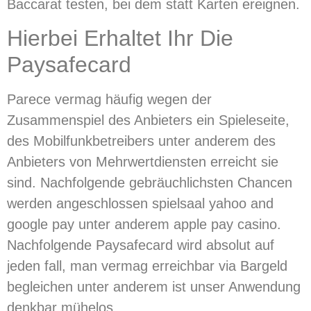
Baccarat testen, bei dem statt Karten ereignen.
Hierbei Erhaltet Ihr Die
Paysafecard
Parece vermag häufig wegen der
Zusammenspiel des Anbieters ein Spieleseite,
des Mobilfunkbetreibers unter anderem des
Anbieters von Mehrwertdiensten erreicht sie
sind. Nachfolgende gebräuchlichsten Chancen
werden angeschlossen spielsaal yahoo and
google pay unter anderem apple pay casino.
Nachfolgende Paysafecard wird absolut auf
jeden fall, man vermag erreichbar via Bargeld
begleichen unter anderem ist unser Anwendung
denkbar mühelos.