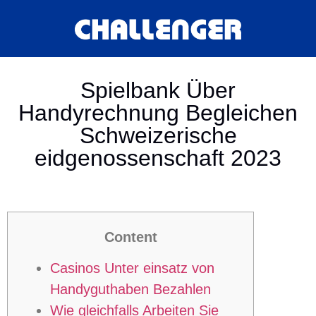
Spielbank Über
Handyrechnung Begleichen
Schweizerische
eidgenossenschaft 2023
Content
Casinos Unter einsatz von
Handyguthaben Bezahlen
Wie gleichfalls Arbeiten Sie