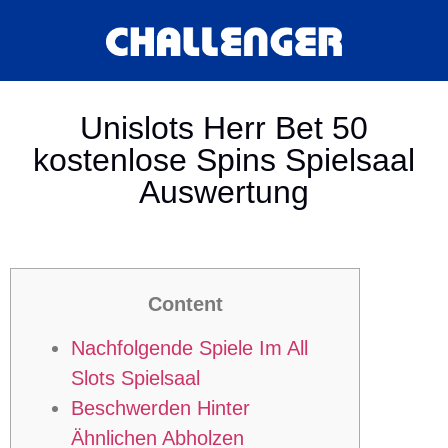
Unislots Herr Bet 50
kostenlose Spins Spielsaal
Auswertung
Content
Nachfolgende Spiele Im All
Slots Spielsaal
Beschwerden Hinter
Ähnlichen Abholzen