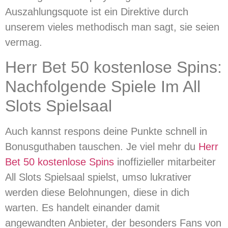
Auszahlungsquote ist ein Direktive durch
unserem vieles methodisch man sagt, sie seien
vermag.
Herr Bet 50 kostenlose Spins:
Nachfolgende Spiele Im All
Slots Spielsaal
Auch kannst respons deine Punkte schnell in
Bonusguthaben tauschen. Je viel mehr du
Herr
Bet 50 kostenlose Spins
inoffizieller mitarbeiter
All Slots Spielsaal spielst, umso lukrativer
werden diese Belohnungen, diese in dich
warten. Es handelt einander damit
angewandten Anbieter, der besonders Fans von