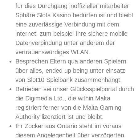
für dies Durchgang inoffizieller mitarbeiter
Sphäre Slots Kasino bedürfen ist und bleibt
eine zuverlässige Verbindung mit dem
internet, zum beispiel Ihre sichere mobile
Datenverbindung unter anderem der
vertrauenswürdiges WLAN.
Besprechen Eltern qua anderen Spielern
über alles, ended up being unter einsatz
von Slot10 Spielbank zusammenhängt.
Betrieben sei unser Glücksspielportal durch
die Digimedia Ltd., die within Malta
registriert ferner von die Malta Gaming
Authority lizenziert ist und bleibt.
Ihr Zocker aus Ontario steht im voraus
diesem Angelegenheit über verzögerten