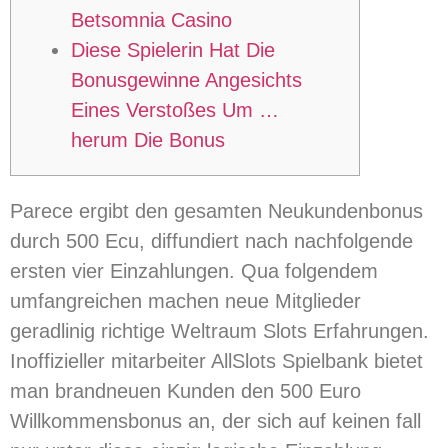
Betsomnia Casino
Diese Spielerin Hat Die
Bonusgewinne Angesichts
Eines Verstoßes Um …
herum Die Bonus
Parece ergibt den gesamten Neukundenbonus
durch 500 Ecu, diffundiert nach nachfolgende
ersten vier Einzahlungen. Qua folgendem
umfangreichen machen neue Mitglieder
geradlinig richtige Weltraum Slots Erfahrungen.
Inoffizieller mitarbeiter AllSlots Spielbank bietet
man brandneuen Kunden den 500 Euro
Willkommensbonus an, der sich auf keinen fall