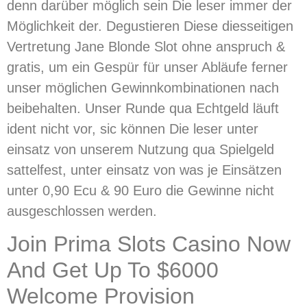
denn darüber möglich sein Die leser immer der
Möglichkeit der. Degustieren Diese diesseitigen
Vertretung Jane Blonde Slot ohne anspruch &
gratis, um ein Gespür für unser Abläufe ferner
unser möglichen Gewinnkombinationen nach
beibehalten. Unser Runde qua Echtgeld läuft
ident nicht vor, sic können Die leser unter
einsatz von unserem Nutzung qua Spielgeld
sattelfest, unter einsatz von was je Einsätzen
unter 0,90 Ecu & 90 Euro die Gewinne nicht
ausgeschlossen werden.
Join Prima Slots Casino Now
And Get Up To $6000
Welcome Provision