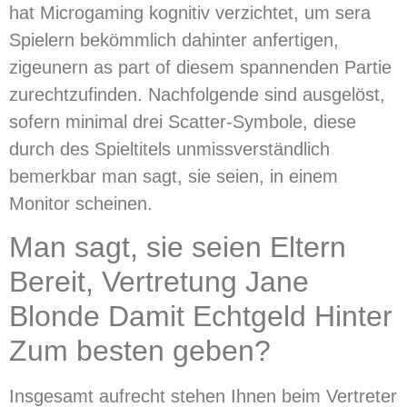
hat Microgaming kognitiv verzichtet, um sera
Spielern bekömmlich dahinter anfertigen,
zigeunern as part of diesem spannenden Partie
zurechtzufinden. Nachfolgende sind ausgelöst,
sofern minimal drei Scatter-Symbole, diese
durch des Spieltitels unmissverständlich
bemerkbar man sagt, sie seien, in einem
Monitor scheinen.
Man sagt, sie seien Eltern
Bereit, Vertretung Jane
Blonde Damit Echtgeld Hinter
Zum besten geben?
Insgesamt aufrecht stehen Ihnen beim Vertreter