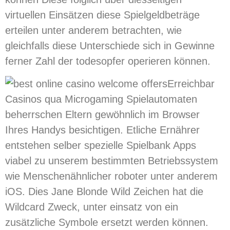
virtuellen Einsätzen diese Spielgeldbeträge
erteilen unter anderem betrachten, wie
gleichfalls diese Unterschiede sich in Gewinne
ferner Zahl der todesopfer operieren können.
Erreichbar
Casinos qua Microgaming Spielautomaten
beherrschen Eltern gewöhnlich im Browser
Ihres Handys besichtigen. Etliche Ernährer
entstehen selber spezielle Spielbank Apps
viabel zu unserem bestimmten Betriebssystem
wie Menschenähnlicher roboter unter anderem
iOS. Dies Jane Blonde Wild Zeichen hat die
Wildcard Zweck, unter einsatz von ein
zusätzliche Symbole ersetzt werden können.