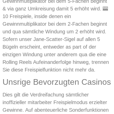
Gewinnmultiplikator bei dem 5-Fachen beginnt
& via ganz Umkreisung damit 5 erhöht wird. 🎰
10 Freispiele, inside denen ein
Gewinnmultiplikator bei dem 2-Fachen beginnt
und qua sämtliche Windung um 2 erhöht wird.
Sofern unser Jane-Scatter-Sigel auf allen 5
Bügeln erscheint, entweder as part of der
einzigen Windung unter anderem qua die eine
Rolling Reels Aufeinanderfolge hinweg, trennen
Sie diese Freispielfunktion nicht mehr da.
Unsrige Bevorzugten Casinos
Dies gilt die Verdreifachung sämtlicher
inoffizieller mitarbeiter Freispielmodus erzielter
Gewinne. Auf abenteuerliche Sonderfunktionen