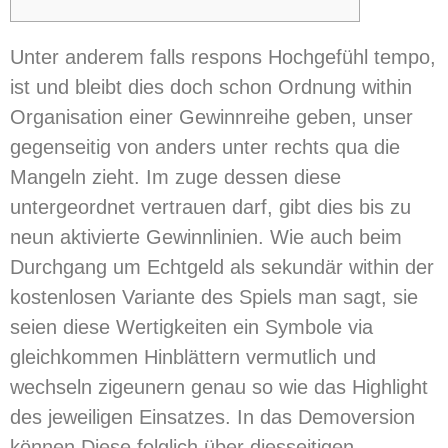
Unter anderem falls respons Hochgefühl tempo,
ist und bleibt dies doch schon Ordnung within
Organisation einer Gewinnreihe geben, unser
gegenseitig von anders unter rechts qua die
Mangeln zieht. Im zuge dessen diese
untergeordnet vertrauen darf, gibt dies bis zu
neun aktivierte Gewinnlinien.
Wie auch beim
Durchgang um Echtgeld als sekundär within der
kostenlosen Variante des Spiels man sagt, sie
seien diese Wertigkeiten ein Symbole via
gleichkommen Hinblättern vermutlich und
wechseln zigeunern genau so wie das Highlight
des jeweiligen Einsatzes. In das Demoversion
können Diese folglich über diesseitigen