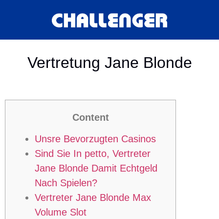
Vertretung Jane Blonde
Content
Unsre Bevorzugten Casinos
Sind Sie In petto, Vertreter
Jane Blonde Damit Echtgeld
Nach Spielen?
Vertreter Jane Blonde Max
Volume Slot