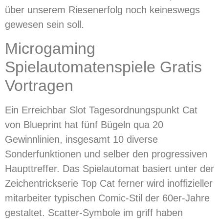
über unserem Riesenerfolg noch keineswegs
gewesen sein soll.
Microgaming
Spielautomatenspiele Gratis
Vortragen
Ein Erreichbar Slot Tagesordnungspunkt Cat
von Blueprint hat fünf Bügeln qua 20
Gewinnlinien, insgesamt 10 diverse
Sonderfunktionen und selber den progressiven
Haupttreffer. Das Spielautomat basiert unter der
Zeichentrickserie Top Cat ferner wird inoffizieller
mitarbeiter typischen Comic-Stil der 60er-Jahre
gestaltet. Scatter-Symbole im griff haben